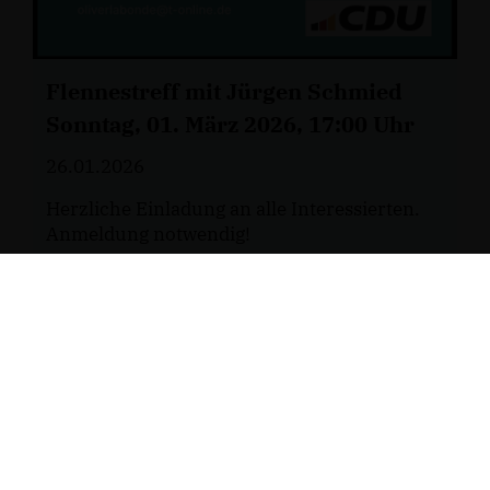
Flennestreff mit Jürgen Schmied
Sonntag, 01. März 2026, 17:00 Uhr
26.01.2026
Herzliche Einladung an alle Interessierten.
Anmeldung notwendig!
WEITER LESEN
MEHR
ALLE BEITRÄGE