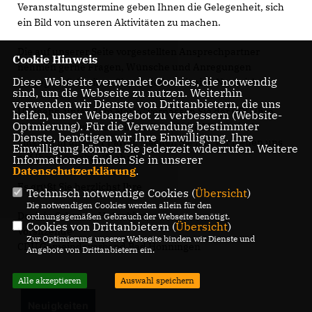
Veranstaltungstermine geben Ihnen die Gelegenheit, sich
ein Bild von unseren Aktivitäten zu machen.
Die auf unserer Seite vorgestellten Ansprechpartner
Cookie Hinweis
nehmen gerne Fragen, Wünsche und Anregungen
Diese Webseite verwendet Cookies, die notwendig
entgegen. Schreiben Sie uns jederzeit eine Nachricht.
sind, um die Webseite zu nutzen. Weiterhin
verwenden wir Dienste von Drittanbietern, die uns
Übrigens, unter dem Motto "verpassen Sie der CDU Ihre
helfen, unser Webangebot zu verbessern (Website-
Optmierung). Für die Verwendung bestimmter
Handschrift" werben wir um Ihre aktive Mitarbeit als
Dienste, benötigen wir Ihre Einwilligung. Ihre
Mitglied in unserer Partei. Machen Sie mit, wir freuen uns
Einwilligung können Sie jederzeit widerrufen. Weitere
auf Ihre Kontaktaufnahme!
Informationen finden Sie in unserer
Datenschutzerklärung
.
Es grüßt Sie herzlichst Ihre
Technisch notwendige Cookies (
Übersicht
)
Die notwendigen Cookies werden allein für den
Desirée Schwarz-Hofenbitzer
ordnungsgemäßen Gebrauch der Webseite benötigt.
Cookies von Drittanbietern (
Übersicht
)
Vorsitzende
Zur Optimierung unserer Webseite binden wir Dienste und
CDU Gemeindeverband Bad Hönningen
Angebote von Drittanbietern ein.
Alle akzeptieren
Auswahl speichern
Neuigkeiten