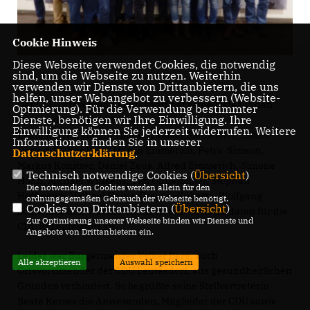
Cookie Hinweis
Diese Webseite verwendet Cookies, die notwendig
sind, um die Webseite zu nutzen. Weiterhin
verwenden wir Dienste von Drittanbietern, die uns
helfen, unser Webangebot zu verbessern (Website-
Der CDU Ortsverband Leutesdorf hat seine Liste für den
Optmierung). Für die Verwendung bestimmter
Dienste, benötigen wir Ihre Einwilligung. Ihre
Gemeinderat gewählt:
Einwilligung können Sie jederzeit widerrufen. Weitere
Beate Kerres, Gregor Helmes, Volker Siemeister, Esther
Informationen finden Sie in unserer
Döring, Walter Roos, Martin Emmerich, Petra Simson,
Datenschutzerklärung
.
Markus Konitzer, Daniel Zeus, Alfred Emmerich, Simone
Technisch notwendige Cookies (
Übersicht
)
Hohn, Michael Winkens, Tim Ohnemüller, Stephan
Die notwendigen Cookies werden allein für den
Hoffmann, Michael Heinz, Gregor Kubatta, Wolfgang
ordnungsgemäßen Gebrauch der Webseite benötigt.
Cookies von Drittanbietern (
Übersicht
)
Schneider und Werner Heinz treten als Kandidaten für die
Zur Optimierung unserer Webseite binden wir Dienste und
CDU in Leutesdorf an.
Angebote von Drittanbietern ein.
Leider war Bürgermeister Volker Berg, auch
Alle akzeptieren
Auswahl speichern
Ortsvorsitzender der CDU Leutesdorf, aus gesundheitlichen
Gründen verhindert. So begrüßte seine Stellvertreterin
Beate Kerres die Anwesenden, Mitglieder der CDU sowie