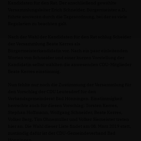
Kandidaten für den Rat. Der anschließend gewählte
Versammlungsleiter Erich Schneider, Bürgermeister a.D.,
führte souverän durch die Tagesordnung, bei der es viele
Regularien zu beachten galt.
Nach der Wahl der Kandidaten für den Rat schlug Scheider
der Versammlung Beate Kerres als
Bürgermeisterkandidatin vor. Nach ein paar einleitenden
Worten von Schneider und einer kurzen Vorstellung der
Kandidatin selbst wählten die anwesenden CDU-Mitglieder
Beate Kerres einstimmig.
Nun fehlte nur noch die Zustimmung der Versammlung für
den Vorschlag der CDU Leutesdorf für den
Verbandsgemeinderat Bad Hönningen. Einstimmigkeit
herrschte auch für diesen Vorschlag: Torsten Kerres,
Stephan Hoffmann, Wolfgang Schneider, Beate Kerres,
Volker Berg, Tim Ohnemüller und Volker Siemeister treten
hier an. Die Wahl dieser Liste findet am 08. März 2019 statt,
zuständig dafür ist der CDU-Gemeindeverband Bad
Hönningen.