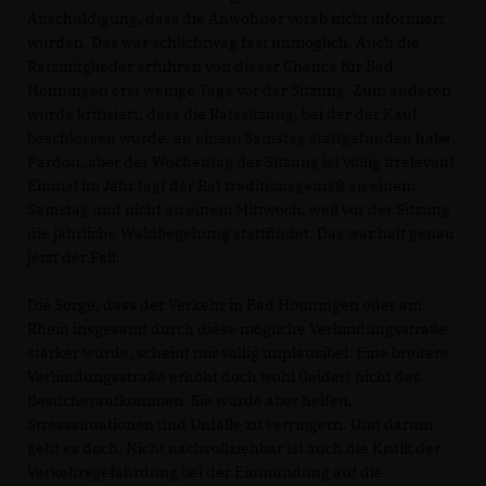
Anschuldigung, dass die Anwohner vorab nicht informiert
wurden. Das war schlichtweg fast unmöglich. Auch die
Ratsmitglieder erfuhren von dieser Chance für Bad
Hönningen erst wenige Tage vor der Sitzung. Zum anderen
wurde kritisiert, dass die Ratssitzung, bei der der Kauf
beschlossen wurde, an einem Samstag stattgefunden habe.
Pardon, aber der Wochentag der Sitzung ist völlig irrelevant.
Einmal im Jahr tagt der Rat traditionsgemäß an einem
Samstag und nicht an einem Mittwoch, weil vor der Sitzung
die jährliche Waldbegehung stattfindet. Das war halt genau
jetzt der Fall.
Die Sorge, dass der Verkehr in Bad Hönningen oder am
Rhein insgesamt durch diese mögliche Verbindungsstraße
stärker würde, scheint mir völlig unplausibel. Eine breitere
Verbindungsstraße erhöht doch wohl (leider) nicht das
Besucheraufkommen. Sie würde aber helfen,
Stresssituationen und Unfälle zu verringern. Und darum
geht es doch. Nicht nachvollziehbar ist auch die Kritik der
Verkehrsgefährdung bei der Einmündung auf die