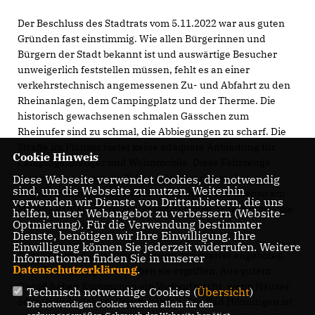
Der Beschluss des Stadtrats vom 5.11.2022 war aus guten
Gründen fast einstimmig. Wie allen Bürgerinnen und
Bürgern der Stadt bekannt ist und auswärtige Besucher
unweigerlich feststellen müssen, fehlt es an einer
verkehrstechnisch angemessenen Zu- und Abfahrt zu den
Rheinanlagen, dem Campingplatz und der Therme. Die
historisch gewachsenen schmalen Gässchen zum
Rheinufer sind zu schmal, die Abbiegungen zu scharf. Die
Straße Im Plänzer bietet keine adäquate Anbindung für
Cookie Hinweis
Campinganhänger und Wohnmobile. Diese Fahrzeuge
kommen kaum um die Ecke an der Sparkasse, bei
Diese Webseite verwendet Cookies, die notwendig
sind, um die Webseite zu nutzen. Weiterhin
Gegenverkehr geht es weder vor noch zurück. Ebenso am
verwenden wir Dienste von Drittanbietern, die uns
Markt-/ Rathausplatz. Schon seit den 80er Jahren wird - bis
helfen, unser Webangebot zu verbessern (Website-
Optmierung). Für die Verwendung bestimmter
heute vergeblich - nach einer Lösung gesucht.
Dienste, benötigen wir Ihre Einwilligung. Ihre
Einwilligung können Sie jederzeit widerrufen. Weitere
Jetzt hat sich die gesuchte Lösung unerwartet angeboten
Informationen finden Sie in unserer
Datenschutzerklärung
.
und die Ratsmitglieder haben sie ergriffen. Aus gutem
Grund haben Kommunen ein Vorkaufsrecht, wenn Häuser
Technisch notwendige Cookies (
Übersicht
)
oder Grundstücke verkauft werden. Für Bad Hönningen ist
Die notwendigen Cookies werden allein für den