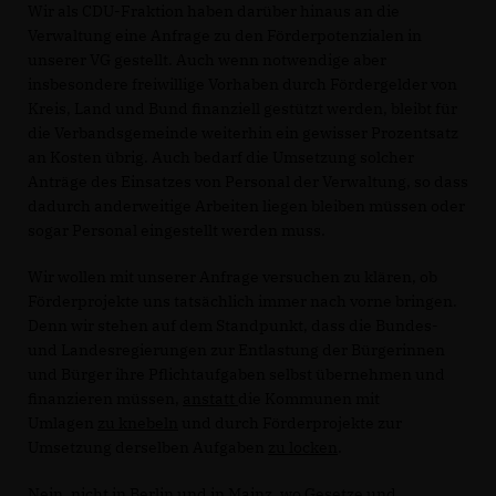
Wir als CDU-Fraktion haben darüber hinaus an die
Verwaltung eine Anfrage zu den Förderpotenzialen in
unserer VG gestellt. Auch wenn notwendige aber
insbesondere freiwillige Vorhaben durch Fördergelder von
Kreis, Land und Bund finanziell gestützt werden, bleibt für
die Verbandsgemeinde weiterhin ein gewisser Prozentsatz
an Kosten übrig. Auch bedarf die Umsetzung solcher
Anträge des Einsatzes von Personal der Verwaltung, so dass
dadurch anderweitige Arbeiten liegen bleiben müssen oder
sogar Personal eingestellt werden muss.
Wir wollen mit unserer Anfrage versuchen zu klären, ob
Förderprojekte uns tatsächlich immer nach vorne bringen.
Denn wir stehen auf dem Standpunkt, dass die Bundes-
und Landesregierungen zur Entlastung der Bürgerinnen
und Bürger ihre Pflichtaufgaben selbst übernehmen und
finanzieren müssen,
anstatt
die Kommunen mit
Umlagen
zu knebeln
und durch Förderprojekte zur
Umsetzung derselben Aufgaben
zu locken
.
Nein, nicht in Berlin und in Mainz, wo Gesetze und