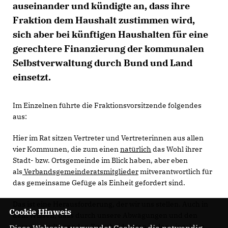
auseinander und kündigte an, dass ihre
Fraktion dem Haushalt zustimmen wird,
sich aber bei künftigen Haushalten für eine
gerechtere Finanzierung der kommunalen
Selbstverwaltung durch Bund und Land
einsetzt.
Im Einzelnen führte die Fraktionsvorsitzende folgendes
aus:
Hier im Rat sitzen Vertreter und Vertreterinnen aus allen
vier Kommunen, die zum einen
natürlich
das Wohl ihrer
Stadt- bzw. Ortsgemeinde im Blick haben, aber eben
als
Verbandsgemeinderatsmitglieder
mitverantwortlich für
das gemeinsame Gefüge als Einheit gefordert sind.
Das ist eine Herausforderung, der wir uns stellen. Auch in
Cookie Hinweis
dem Wissen, dass durch unsere Abwägungen und den
daraus resultierenden Entscheidungen in den einzelnen