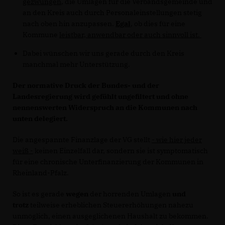
gezwungen
, die Umlagen für die Verbandsgemeinde und
an den Kreis auch durch Personaleinstellungen stetig
nach oben hin anzupassen.
Egal
, ob dies für eine
Kommune
leistbar, anwendbar oder auch sinnvoll ist.
Dabei wünschen wir uns gerade durch den Kreis
manchmal mehr Unterstützung.
Der normative Druck der Bundes- und der
Landesregierung wird gefühlt ungefiltert und ohne
nennenswerten Widerspruch an die Kommunen nach
unten delegiert.
Die angespannte Finanzlage der VG stellt
- wie hier jeder
weiß -
keinen Einzelfall dar, sondern sie ist symptomatisch
für eine chronische Unterfinanzierung der Kommunen in
Rheinland-Pfalz.
So ist es gerade
wegen
der horrenden Umlagen
und
trotz
teilweise erheblichen Steuererhöhungen nahezu
unmöglich, einen ausgeglichenen Haushalt zu bekommen.