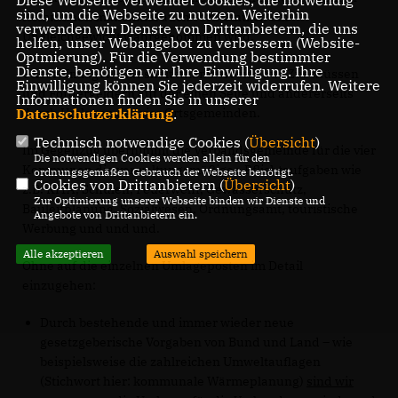
Diese Webseite verwendet Cookies, die notwendig
sind, um die Webseite zu nutzen. Weiterhin
Kommunen manchmal auch vermeintlich ein
verwenden wir Dienste von Drittanbietern, die uns
Ungleichgewicht wahrgenommen wird.
helfen, unser Webangebot zu verbessern (Website-
Optmierung). Für die Verwendung bestimmter
Dienste, benötigen wir Ihre Einwilligung. Ihre
Unser Umlagen-Haushalt finanziert sich aus Zuschüssen
Einwilligung können Sie jederzeit widerrufen. Weitere
und Fördergeldern auf der einen Seite und andererseits
Informationen finden Sie in unserer
durch Umlagen der vier Ortsgemeinden.
Datenschutzerklärung
.
Technisch notwendige Cookies (
Übersicht
)
Im Gegenzug übernimmt die Verbandsgemeinde für die vier
Die notwendigen Cookies werden allein für den
Kommunen die verwaltungsmäßigen Pflichtaufgaben wie
ordnungsgemäßen Gebrauch der Webseite benötigt.
Cookies von Drittanbietern (
Übersicht
)
z.B. KITA, Schulen, Feuerwehr, Gewässerschutz,
Zur Optimierung unserer Webseite binden wir Dienste und
Bauleitplanung, Sozialwesen, Ordnungsamt, touristische
Angebote von Drittanbietern ein.
Werbung und und und.
Alle akzeptieren
Auswahl speichern
Ohne auf die einzelnen Umlageposten im Detail
einzugehen:
Durch bestehende und immer wieder neue
gesetzgeberische Vorgaben von Bund und Land – wie
beispielsweise die zahlreichen Umweltauflagen
(Stichwort hier: kommunale Wärmeplanung)
sind wir